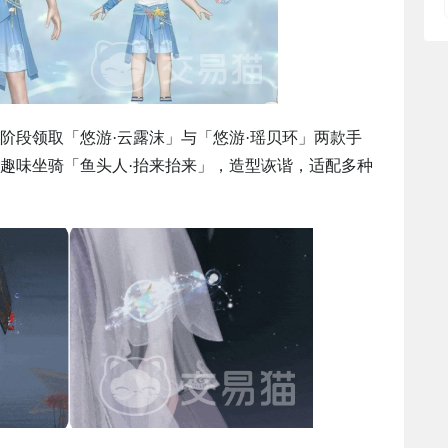
阶段领取「悠游·云露沫」与「悠游·瑶贝环」两款手
趣味坐骑「鱼头人·抬来抬来」，造型诙谐，适配多种