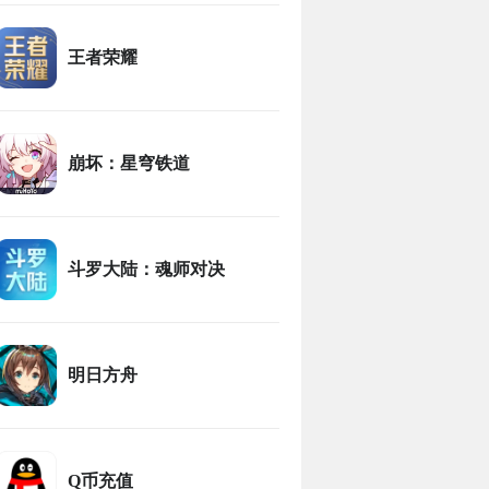
王者荣耀
崩坏：星穹铁道
斗罗大陆：魂师对决
明日方舟
Q币充值