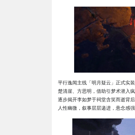
平行逸闻主线「明月疑云」正式实装
楚清崖、方思明，借助引梦术潜入疯
逐步揭开李如梦于祠堂含笑而逝背后
人性幽微，叙事层层递进，悬念感强