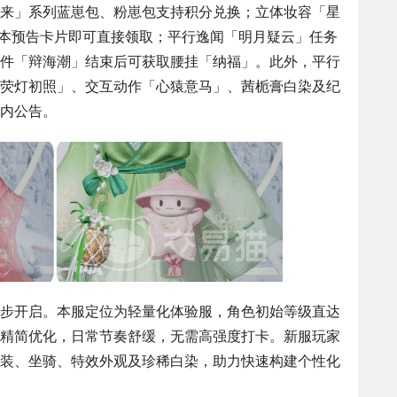
来」系列蓝崽包、粉崽包支持积分兑换；立体妆容「星
版本预告卡片即可直接领取；平行逸闻「明月疑云」任务
件「辩海潮」结束后可获取腰挂「纳福」。此外，平行
荧灯初照」、交互动作「心猿意马」、茜栀膏白染及纪
内公告。
」同步开启。本服定位为轻量化体验服，角色初始等级直达
系精简优化，日常节奏舒缓，无需高强度打卡。新服玩家
装、坐骑、特效外观及珍稀白染，助力快速构建个性化