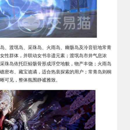
岛、渡氓岛、采珠岛、火雨岛、幽骸岛及泠音驻地常青
女性群体，并联动女书非遗元素；渡氓岛市井气息浓
采珠岛依托巨鲸骸骨形成浮空地貌，物产丰饶；火雨岛
礁密布、藏宝诡谲，适合热衷探索的用户；常青岛则桐
晰可见，整体氛围静谧雅致。