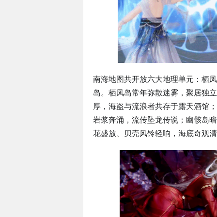
南海地图共开放六大地理单元：栖凤
岛。栖凤岛常年弥散迷雾，聚居独立
厚，海盗与流浪者共存于露天酒馆；
岩浆奔涌，流传坠龙传说；幽骸岛暗
花盛放、贝壳风铃轻响，海底奇观清