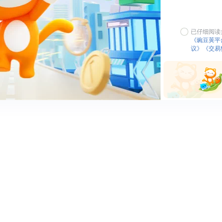
已仔细阅读
《豌豆荚平
议》
《交易