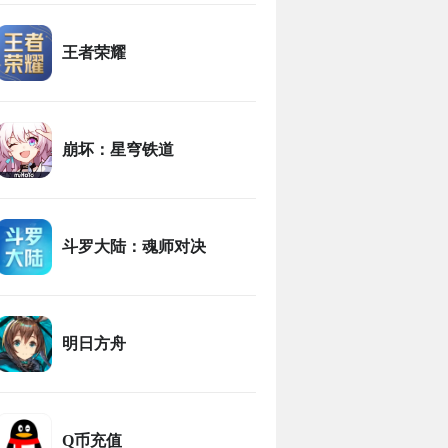
王者荣耀
崩坏：星穹铁道
斗罗大陆：魂师对决
明日方舟
Q币充值