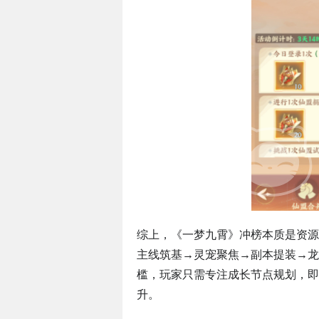
综上，《一梦九霄》冲榜本质是资源
主线筑基→灵宠聚焦→副本提装→龙
槛，玩家只需专注成长节点规划，即
升。