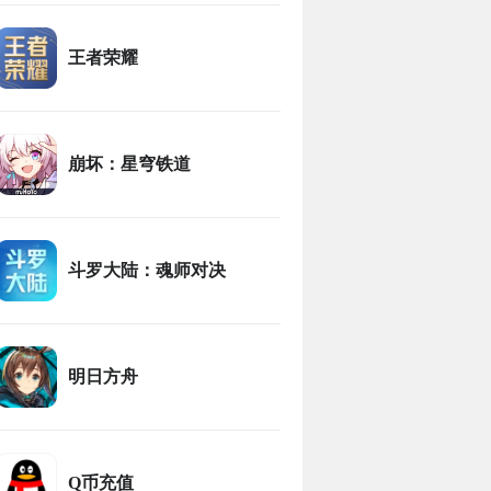
王者荣耀
崩坏：星穹铁道
斗罗大陆：魂师对决
明日方舟
Q币充值