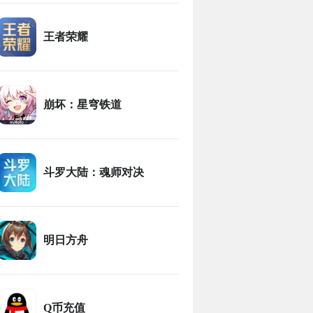
王者荣耀
崩坏：星穹铁道
斗罗大陆：魂师对决
明日方舟
Q币充值