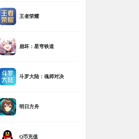
王者荣耀
崩坏：星穹铁道
斗罗大陆：魂师对决
明日方舟
Q币充值