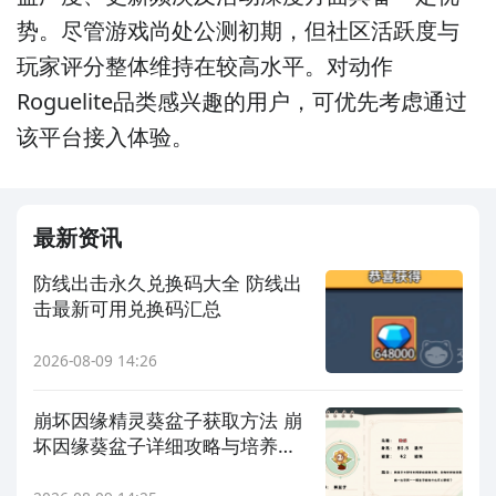
势。尽管游戏尚处公测初期，但社区活跃度与
玩家评分整体维持在较高水平。对动作
Roguelite品类感兴趣的用户，可优先考虑通过
该平台接入体验。
最新资讯
防线出击永久兑换码大全 防线出
击最新可用兑换码汇总
2026-08-09 14:26
崩坏因缘精灵葵盆子获取方法 崩
坏因缘葵盆子详细攻略与培养技
巧