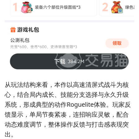
从玩法结构来看，本作以高速清屏式战斗为核
心，结合局内成长、技能分支选择与永久升级
系统，形成典型的动作Roguelite体验。玩家反
馈显示，单局节奏紧凑，连招响应灵敏，配合
动态难度调节，整体操作反馈与打击感表现突
出。