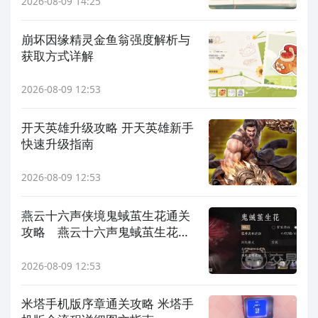
2026-08-09 14:25
崩坏因缘精灵金鱼翁强度解析与
获取方式详解
2026-08-09 12:53
开天英雄升级攻略 开天英雄新手
快速升级指南
2026-08-09 12:53
燕云十六声侠境鬼蜮茧生花通关
攻略 燕云十六声鬼蜮茧生花
Boss打法与全流程解析
2026-08-09 12:53
米塔手机版序章通关攻略 米塔手