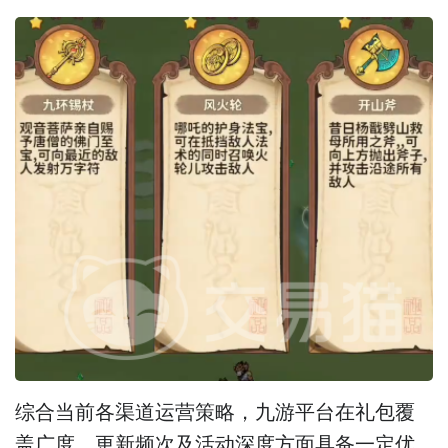
综合当前各渠道运营策略，九游平台在礼包覆
盖广度、更新频次及活动深度方面具备一定优