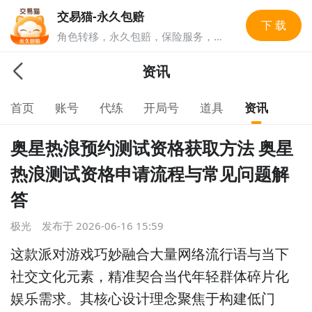
交易猫-永久包赔
下 载
角色转移，永久包赔，保险服务，实
人认证多重安全保障，游戏账号交易
就上交易猫，1亿玩家选择的游戏交
资讯
易平台。
首页
账号
代练
开局号
道具
资讯
奥星热浪预约测试资格获取方法 奥星
热浪测试资格申请流程与常见问题解
答
极光
发布于
2026-06-16 15:59
这款派对游戏巧妙融合大量网络流行语与当下
社交文化元素，精准契合当代年轻群体碎片化
娱乐需求。其核心设计理念聚焦于构建低门