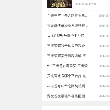
略
2026-08-07 07:50
斗破苍穹斗帝之路萧玉角色
2026-08-
解析｜技能机制、培养路线
古龙群侠录经脉系统详解 古
2026-08-
与实战表现全攻略
龙群侠录经脉玩法入门与进
买cf游戏账号哪个平台好 买cf
2026-08-
阶指南
游戏账号平台推荐
王者荣耀账号购买流程介绍
2026-08-
王者荣耀账号购买平台推荐
王者荣耀卖号流程详解 王者
2026-08-
荣耀卖号平台推荐
v10王者号在哪里买 王者荣耀
2026-08-
v10号购买平台推荐
买光遇账号哪个平台好 光遇
2026-08-
账号交易平台推荐
斗破苍穹斗帝之路纳兰嫣然
2026-08-
角色解析 斗破苍穹斗帝之路
弈世苍生最强阵容搭配指南
2026-08-
纳兰嫣然技能强度、培养路
弈世苍生高胜率主流阵容推