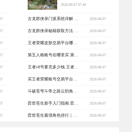
与实战技巧
2026-08-07 07:49
古龙群侠录门派系统详解 古
07
2026-08-07
龙群侠录门派选择与玩法攻
古龙群侠录秘籍获取方法 全
07
2026-08-07
略
门派武功秘籍掉落与习得攻
王者荣耀皮肤交易平台哪个
07
2026-08-07
略
好 王者荣耀账号交易平台推
第五人格账号在哪里买 第五
07
2026-08-07
荐
人格购买账号平台哪个好
王者v8号要充多少钱 王者荣
07
2026-08-07
耀账号交易平台推荐
买王者荣耀账号交易平台推
07
2026-08-07
荐 买王者荣耀账号交易平台
斗破苍穹斗帝之路云韵角色
07
2026-08-07
介绍
解析｜技能强度、培养建议
弈世苍生新手入门指南 弈世
07
2026-08-07
与实战表现全维度评测
苍生零基础快速上手攻略
弈世苍生最强角色排行｜弈
07
2026-08-07
世苍生战力天花板TOP3角色