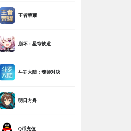
王者荣耀
崩坏：星穹铁道
斗罗大陆：魂师对决
明日方舟
Q币充值