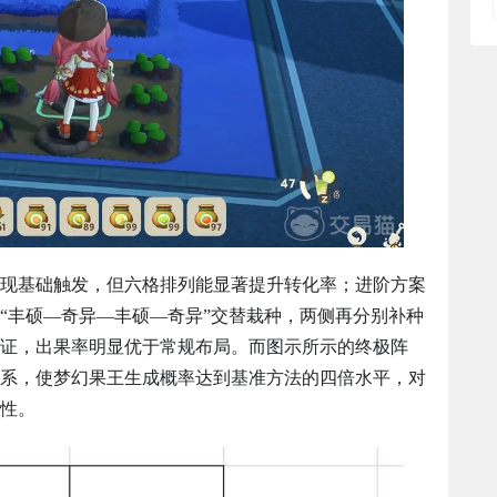
现基础触发，但六格排列能显著提升转化率；进阶方案
“丰硕—奇异—丰硕—奇异”交替栽种，两侧再分别补种
证，出果率明显优于常规布局。而图示所示的终极阵
系，使梦幻果王生成概率达到基准方法的四倍水平，对
性。