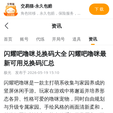
交易猫-永久包赔
下 载
角色转移，永久包赔，保险服务，实
人认证多重安全保障，游戏账号交易
就上交易猫，1亿玩家选择的游戏交
资讯
易平台。
首页
账号
代练
开局号
道具
资讯
闪耀吧噜咪兑换码大全 闪耀吧噜咪最
新可用兑换码汇总
极光
发布于
2026-05-19 15:10
闪耀吧噜咪是一款主打萌系收集与家园养成的
竖屏休闲手游。玩家在游戏中将邂逅并培养形
态各异、性格可爱的噜咪宠物，同时自由规划
与升级专属家园。手绘风格的画面清新柔和，