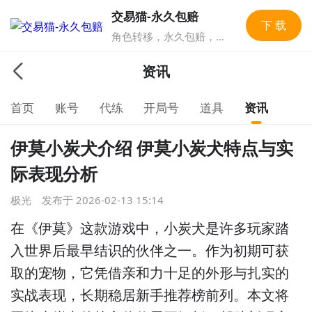
交易猫-永久包赔
下 载
角色转移，永久包赔，
保险服务，实人认证多
重安全保障，游戏账号
资讯
交易就上交易猫，1亿玩
家选择的游戏交易平
首页
账号
代练
开局号
道具
资讯
台。
伊莫小炭犬介绍 伊莫小炭犬特点与实
际表现分析
极光
发布于
2026-02-13 15:14
在《伊莫》这款游戏中，小炭犬是许多玩家踏
入世界后最早结识的伙伴之一。作为初期可获
取的宠物，它凭借亲和力十足的外形与扎实的
实战表现，长期稳居新手推荐榜前列。本文将