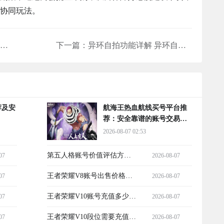
协同玩法。
乔乔的奇妙冒险黄金赞歌上线时间 乔乔的奇妙冒险黄金赞歌何时发布
下一篇：
异环自拍功能详解 异环自拍操作步骤与实用技巧
荐及安
航海王热血航线买号平台推
荐：安全靠谱的账号交易平
台分享
2026-08-07 02:53
第五人格账号价值评估方法
07
2026-08-07
及靠谱估值平台推荐
王者荣耀V8账号出售价格及
07
2026-08-07
靠谱交易平台推荐
王者荣耀V10账号充值多少
07
2026-08-07
钱？真实价格与靠谱获取渠
王者荣耀V10段位需要充值多
07
2026-08-07