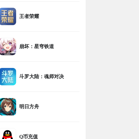
王者荣耀
崩坏：星穹铁道
斗罗大陆：魂师对决
明日方舟
Q币充值