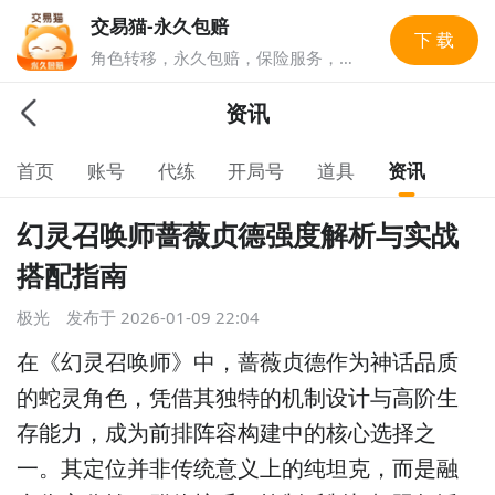
交易猫-永久包赔
下 载
角色转移，永久包赔，保险服务，实
人认证多重安全保障，游戏账号交易
就上交易猫，1亿玩家选择的游戏交
资讯
易平台。
首页
账号
代练
开局号
道具
资讯
幻灵召唤师蔷薇贞德强度解析与实战
搭配指南
极光
发布于
2026-01-09 22:04
在《幻灵召唤师》中，蔷薇贞德作为神话品质
的蛇灵角色，凭借其独特的机制设计与高阶生
存能力，成为前排阵容构建中的核心选择之
一。其定位并非传统意义上的纯坦克，而是融