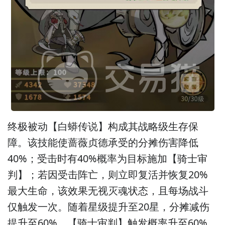
终极被动【白蟒传说】构成其战略级生存保
障。该技能使蔷薇贞德承受的分摊伤害降低
40%；受击时有40%概率为目标施加【骑士审
判】；若因受击阵亡，则立即复活并恢复20%
最大生命，该效果无视灭魂状态，且每场战斗
仅触发一次。随着星级提升至20星，分摊减伤
提升至60%，【骑士审判】触发概率升至60%，