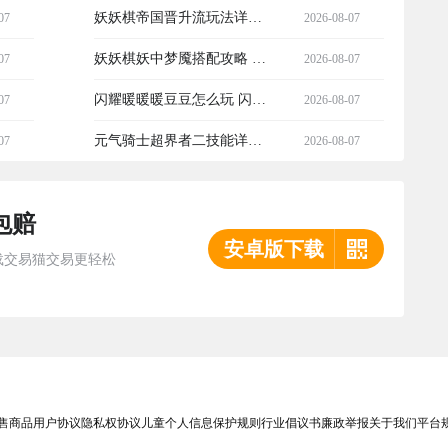
巧
及其变种详细玩法与通关攻
妖妖棋帝国晋升流玩法详解
07
2026-08-07
略
妖妖棋帝国新手进阶与阵容
妖妖棋妖中梦魇搭配攻略 妖
07
2026-08-07
搭配指南
妖棋妖中梦魇最强阵容与实
闪耀暖暖暖豆豆怎么玩 闪耀
07
2026-08-07
战技巧
暖暖暖豆豆获取与使用技巧
元气骑士超界者二技能详解
07
2026-08-07
详解
元气骑士超界者第二技能效
包赔
果与实战应用
安卓版下载
载交易猫交易更轻松
售商品
用户协议
隐私权协议
儿童个人信息保护规则
行业倡议书
廉政举报
关于我们
平台