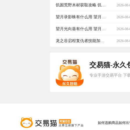
搭配攻略
血统最新测试与公测日期汇
饥困荒野木材获取攻略 饥困
2026-08-
总
荒野高效采集木材的实用方
望月录影蛛有什么用 望月录
2026-08-
法
影蛛实用功能与使用技巧详
望月光向葵有什么用 望月光
2026-08-
解
向葵详细作用与实战应用解
龙之谷启程复仇者技能加点
2026-08-
析
攻略 龙之谷启程复仇者职业
交易猫-永久
连招与BD搭配指南
专业手游交易平台 下
如何选购商品
如何出