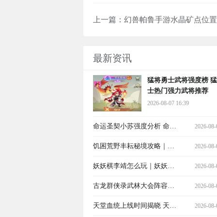
上一篇：
最新资讯
猛将勇士武将强度榜 
士热门强力武将推荐
2026-08-07 16:39
命运圣契小苏强度分析 命运
2026-08-
圣契小苏实战表现与角色定
饥困荒野丰耘秘境攻略｜饥
2026-08-
位详解
困荒野丰耘秘境全流程通关
妖妖棋李靖怎么玩｜妖妖棋
2026-08-
指南与资源获取技巧
李靖角色技能解析与实战技
古龙群侠录武林大会阵容推
2026-08-
巧指南
荐 古龙群侠录最强武林大会
天堂血统上线时间揭晓 天堂
2026-08-