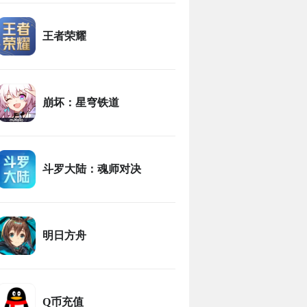
王者荣耀
崩坏：星穹铁道
斗罗大陆：魂师对决
明日方舟
Q币充值