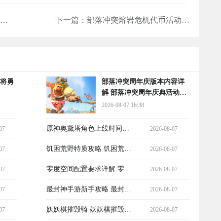
幻兽帕鲁手游水晶矿点位置大全 幻兽帕鲁手游水晶矿采集方法与高效刷取技巧
下一篇：
部落冲突熔岩危机代币活动详解｜活动时间、代币获取方式与兑换奖励攻略
猛将勇
部落冲突周年庆版本内容详
解 部落冲突周年庆典活动与
更新亮点
2026-08-07 16:38
原神奥黛塔角色上线时间预
07
2026-08-07
测 原神奥黛塔抽取价值与培
饥困荒野特质攻略 饥困荒野
07
2026-08-07
养建议
特质获取方法与实用技巧
零度空间配置要求详解 零度
07
2026-08-07
空间最低配置与推荐配置全
最封神手游新手攻略 最封神
07
2026-08-07
面解析
手游入门指南与快速上手技
妖妖棋摧毁骑 妖妖棋摧毁骑
07
2026-08-07