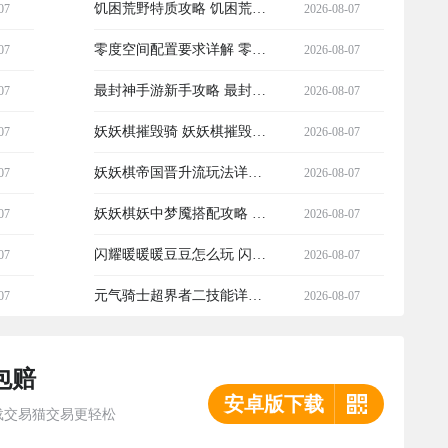
测 原神奥黛塔抽取价值与培
饥困荒野特质攻略 饥困荒野
07
2026-08-07
养建议
特质获取方法与实用技巧
零度空间配置要求详解 零度
07
2026-08-07
空间最低配置与推荐配置全
最封神手游新手攻略 最封神
07
2026-08-07
面解析
手游入门指南与快速上手技
妖妖棋摧毁骑 妖妖棋摧毁骑
07
2026-08-07
巧
及其变种详细玩法与通关攻
妖妖棋帝国晋升流玩法详解
07
2026-08-07
略
妖妖棋帝国新手进阶与阵容
妖妖棋妖中梦魇搭配攻略 妖
07
2026-08-07
搭配指南
妖棋妖中梦魇最强阵容与实
闪耀暖暖暖豆豆怎么玩 闪耀
07
2026-08-07
战技巧
暖暖暖豆豆获取与使用技巧
元气骑士超界者二技能详解
07
2026-08-07
详解
元气骑士超界者第二技能效
包赔
果与实战应用
安卓版下载
载交易猫交易更轻松