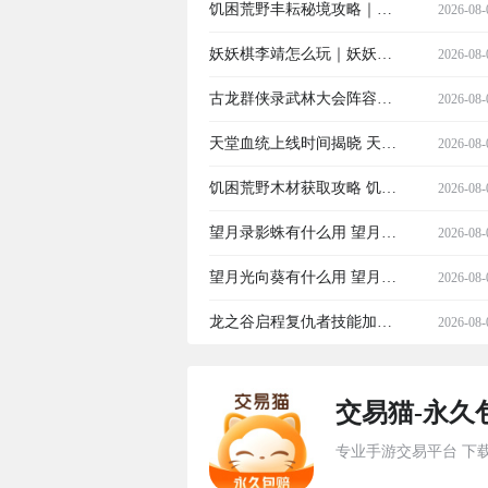
圣契小苏实战表现与角色定
饥困荒野丰耘秘境攻略｜饥
2026-08-
位详解
困荒野丰耘秘境全流程通关
妖妖棋李靖怎么玩｜妖妖棋
2026-08-
指南与资源获取技巧
李靖角色技能解析与实战技
古龙群侠录武林大会阵容推
2026-08-
巧指南
荐 古龙群侠录最强武林大会
天堂血统上线时间揭晓 天堂
2026-08-
搭配攻略
血统最新测试与公测日期汇
饥困荒野木材获取攻略 饥困
2026-08-
总
荒野高效采集木材的实用方
望月录影蛛有什么用 望月录
2026-08-
法
影蛛实用功能与使用技巧详
望月光向葵有什么用 望月光
2026-08-
解
向葵详细作用与实战应用解
龙之谷启程复仇者技能加点
2026-08-
析
攻略 龙之谷启程复仇者职业
交易猫-永久
连招与BD搭配指南
专业手游交易平台 下