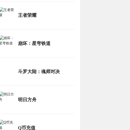
王者荣耀
崩坏：星穹铁道
斗罗大陆：魂师对决
明日方舟
Q币充值