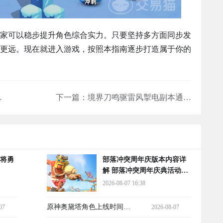
家可以稳步提升角色综合实力。只要坚持多方面同步发
更远。现在就进入游戏，按照本指南逐步打造属于你的
所属公司介绍
下一篇：
境界刀鸣驱雷风掣电副本通关攻略 境界刀鸣驱雷风掣电高难度BOSS打法与阵容搭配详解
猛将勇
部落冲突周年庆版本内容详
解 部落冲突周年庆典活动与
更新亮点
2026-08-07 16:38
原神奥黛塔角色上线时间预
07
2026-08-07