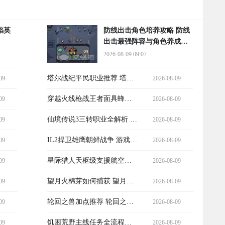
焰英
防线出击角色培养攻略 防线
出击最强阵容与角色养成指
南
2026-08-09 09:07
塔尔战纪平民职业推荐 塔尔
09
2026-08-09
战纪零氪玩家高性价比职业
穿越火线枪战王者面具蜂玩
09
2026-08-09
选择指南
法攻略 穿越火线枪战王者面
仙境传说3三转职业全解析 仙
09
2026-08-09
具蜂实战技巧与进阶心得
境传说3三大职业进阶路线与
IL2捍卫雄鹰朝鲜战争 游戏发
09
2026-08-09
玩法指南
售价格及全平台定价对比
星际猎人天枢级支援航空母
09
2026-08-09
舰详解 星际猎人天枢级航母
望月火棉芽如何捕获 望月火
09
2026-08-09
性能与战术定位分析
棉芽捕捉方法与推荐地点汇
轮回之兽加点推荐 轮回之兽
09
2026-08-09
总
最优属性加点方案
饥困荒野主线任务全流程攻
09
2026-08-09