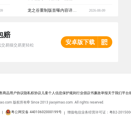
略 饥困荒野新手必看的完整
龙之谷重制版首曝内容详解
09
2026-08-09
通关指南
龙之谷重制版首次公开核心
包赔
玩法与画面升级
安卓版下载
载交易猫交易更轻松
售商品
用户协议
隐私权协议
儿童个人信息保护规则
行业倡议书
廉政举报
关于我们
平台
imao.com 版权所有
© Since 2013 jiaoyimao.com. All rights reserved.
粤公网安备 44010602000199号
|
增值电信业务经营许可证：粤B2-201500
|