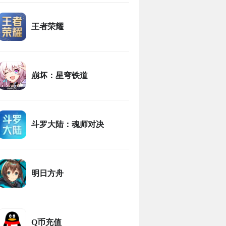
王者荣耀
崩坏：星穹铁道
斗罗大陆：魂师对决
明日方舟
Q币充值