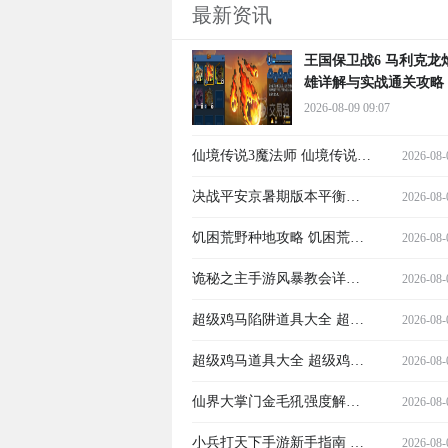
最新资讯
王国保卫战6 马利克龙
雄详解与实战通关攻略
2026-08-09 09:07
仙境传说3魔法师 仙境传说3
2026-08-
法师职业玩法与技能加点攻
决战平安京暑期版本平衡调
2026-08-
略
整 决战平安京英雄强度改动
饥困荒野种地攻略 饥困荒野
2026-08-
详情
新手种地全流程详解
诡秘之主手游风暴教会详解
2026-08-
诡秘之主手游风暴教会背
超级鸡马陷阱道具大全 超级
2026-08-
景、成员与能力全解析
鸡马所有陷阱道具功能与使
超级鸡马道具大全 超级鸡马
2026-08-
用技巧
全道具功能与使用技巧详解
仙界大掌门金毛犼强度解析
2026-08-
仙界大掌门金毛犼实战表现
小兵打天下手游新手指南 小
2026-08-