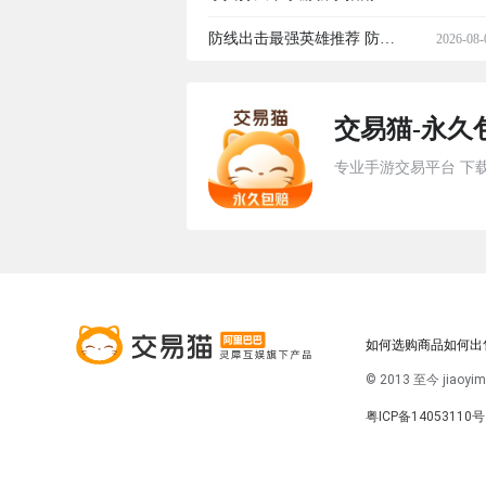
与培养建议
兵打天下手游零基础开荒入
防线出击最强英雄推荐 防线
2026-08-
门攻略
出击高胜率角色TOP榜
交易猫-永久
专业手游交易平台 下
如何选购商品
如何出
© 2013 至今 jiaoy
粤ICP备14053110号