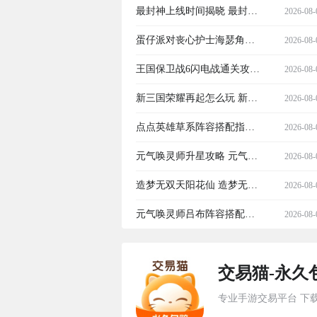
介绍 蛋仔派对小阿娇角色强
最封神上线时间揭晓 最封神
2026-08-
度与玩法解析
正式开服日期一览
蛋仔派对丧心护士海瑟角色
2026-08-
介绍 蛋仔派对海瑟技能玩法
王国保卫战6闪电战通关攻略
2026-08-
与获取方式详解
王国保卫战6闪电战全流程详
新三国荣耀再起怎么玩 新三
2026-08-
细打法与关卡技巧
国荣耀再起新手入门与进阶
点点英雄草系阵容搭配指南
2026-08-
攻略
点点英雄高胜率草系角色组
元气唤灵师升星攻略 元气唤
2026-08-
合与实战技巧
灵师修魔流角色培养与唤灵
造梦无双天阳花仙 造梦无双
2026-08-
升星详细教程
天阳花仙角色强度解析与实
元气唤灵师吕布阵容搭配指
2026-08-
战搭配指南
南 元气唤灵师最强吕布核心
交易猫-永久
阵容与实战攻略
专业手游交易平台 下