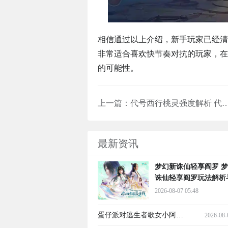
相信通过以上介绍，新手玩家已经清
非常适合喜欢快节奏对抗的玩家，在
的可能性。
上一篇：
代号西行桃灵强度解析 代号西行桃灵技能机制
最新资讯
梦幻新诛仙轻享阎罗 
诛仙轻享阎罗玩法解析
战评测
2026-08-07 05:48
蛋仔派对逃生者歌女小阿娇
2026-08-