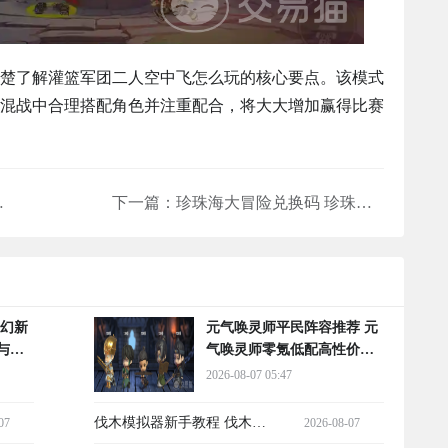
楚了解灌篮军团二人空中飞怎么玩的核心要点。该模式
混战中合理搭配角色并注重配合，将大大增加赢得比赛
与实战表现分析
下一篇：
珍珠海大冒险兑换码 珍珠海大冒险体力兑换码最新分享
梦幻新
元气唤灵师平民阵容推荐 元
与实
气唤灵师零氪低配高性价比
开荒阵容
2026-08-07 05:47
伐木模拟器新手教程 伐木模
07
2026-08-07