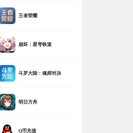
王者荣耀
崩坏：星穹铁道
斗罗大陆：魂师对决
明日方舟
Q币充值