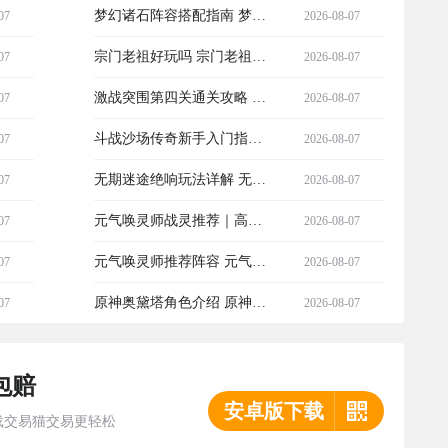
拟器入门指南与操作技巧
梦幻诸石阵容搭配指南 梦幻
07
2026-08-07
诸石最强实用阵容推荐
宗门老祖好玩吗 宗门老祖核
07
2026-08-07
心玩法与入门指南
激战突围第四关通关攻略 激
07
2026-08-07
战突围第四关详细打法与机
斗战沙场传奇新手入门指南
07
2026-08-07
制解析
斗战沙场传奇快速上手与核
无期迷途绝响玩法详解 无期
07
2026-08-07
心玩法详解
迷途绝响模式机制与通关技
元气唤灵师战灵推荐｜高性
07
2026-08-07
巧全解析
价比与实战强度兼顾的战灵
元气唤灵师推荐阵容 元气唤
07
2026-08-07
选择指南
灵师高胜率实用阵容搭配指
原神奥黛塔角色介绍 原神奥
07
2026-08-07
南
黛塔强度分析与实战表现
包赔
安卓版下载
载交易猫交易更轻松