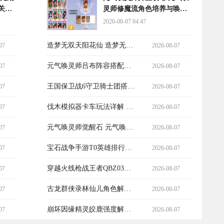
关技
灵师修魔流角色培养与唤灵
升星详细教程
2026-08-07 04:47
造梦无双天阳花仙 造梦无双
07
2026-08-07
天阳花仙角色强度解析与实
元气唤灵师吕布阵容搭配指
07
2026-08-07
战搭配指南
南 元气唤灵师最强吕布核心
王国保卫战6守卫骑士团搭配
07
2026-08-07
阵容与实战攻略
攻略｜高性价比英雄组合与
伐木模拟器卡车玩法详解 伐
07
2026-08-07
实战布阵技巧
木模拟器伐木运输全流程操
元气唤灵师觉醒石 元气唤灵
07
2026-08-07
作指南
师觉醒石获取方式与作用详
宝石战争手游T0英雄排行大
07
2026-08-07
解
全 宝石战争手游最强英雄推
穿越火线枪战王者QBZ03赏
07
2026-08-07
荐与强度分析
金爆破玩法解析 穿越火线枪
古龙群侠录林仙儿角色解析
07
2026-08-07
战王者QBZ03性能与实战表
古龙群侠录林仙儿技能机制
崩坏因缘精灵皎鹿强度解析
07
2026-08-07