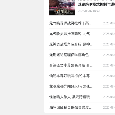
迷途绝响模式机制与通
巧全解析
2026-08-07 04:47
元气唤灵师战灵推荐｜高性
2026-08-
价比与实战强度兼顾的战灵
元气唤灵师推荐阵容 元气唤
2026-08-
选择指南
灵师高胜率实用阵容搭配指
原神奥黛塔角色介绍 原神奥
2026-08-
南
黛塔强度分析与实战表现
无期迷途荒噬伊琳娜角色介
2026-08-
绍 无期迷途荒噬伊琳娜强度
命运圣契小苏角色介绍 命运
2026-08-
解析与技能实战评测
圣契小苏强度分析与实战表
仙逆本尊好玩吗 仙逆本尊最
2026-08-
现
新玩法与入门技巧详解
龙魂魔都异闻好玩吗 龙魂魔
2026-08-
都异闻核心玩法与特色体验
怪物猎人旅人 巢穴狩猎玩法
2026-08-
详解
详解与全流程攻略
崩坏因缘精灵饿饿灵强度解
2026-08-