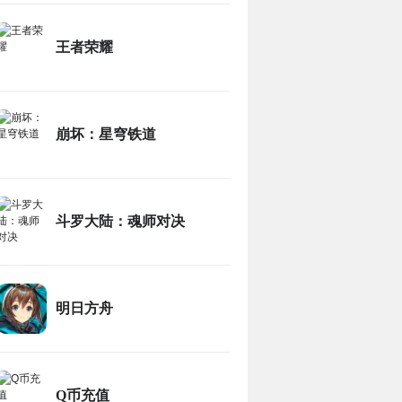
王者荣耀
崩坏：星穹铁道
斗罗大陆：魂师对决
明日方舟
Q币充值