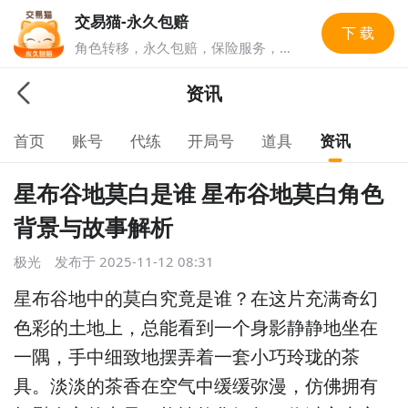
交易猫-永久包赔
下 载
角色转移，永久包赔，保险服务，实
人认证多重安全保障，游戏账号交易
就上交易猫，1亿玩家选择的游戏交
资讯
易平台。
首页
账号
代练
开局号
道具
资讯
星布谷地莫白是谁 星布谷地莫白角色
背景与故事解析
极光
发布于
2025-11-12 08:31
星布谷地中的莫白究竟是谁？在这片充满奇幻
色彩的土地上，总能看到一个身影静静地坐在
一隅，手中细致地摆弄着一套小巧玲珑的茶
具。淡淡的茶香在空气中缓缓弥漫，仿佛拥有