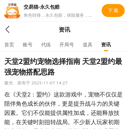
交易猫-永久包赔
下 载
角色转移，永久包赔，保险服务，实
人认证多重安全保障，游戏账号交易
就上交易猫，1亿玩家选择的游戏交
资讯
易平台。
首页
账号
代练
开局号
道具
资讯
天堂2盟约宠物选择指南 天堂2盟约最
强宠物搭配思路
极光
发布于
2025-11-07 14:27
在《天堂2：盟约》这款游戏中，宠物不仅仅是
陪伴角色成长的伙伴，更是提升战斗力的关键
因素。它们不仅能提供属性加成，还能释放技
能，在关键时刻扭转战局。不少新人玩家初期