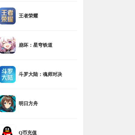
王者荣耀
崩坏：星穹铁道
斗罗大陆：魂师对决
明日方舟
Q币充值