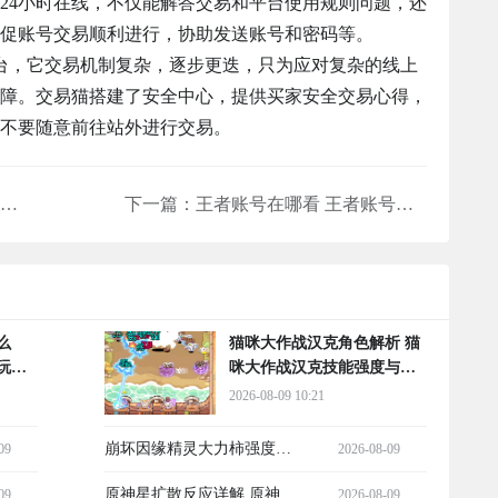
24小时在线，不仅能解答交易和平台使用规则问题，还
促账号交易顺利进行，协助发送账号和密码等。
台，它交易机制复杂，逐步更迭，只为应对复杂的线上
障。交易猫搭建了安全中心，提供买家安全交易心得，
不要随意前往站外进行交易。
野兽领主账号交易平台哪个靠谱 安全的野兽领主账号交易平台推荐
下一篇：
王者账号在哪看 王者账号交易平台推荐
什么
猫咪大作战汉克角色解析 猫
玩法
咪大作战汉克技能强度与实
战表现
2026-08-09 10:21
崩坏因缘精灵大力柿强度解
09
2026-08-09
析 崩坏因缘精灵大力柿技能
原神星扩散反应详解 原神元
09
2026-08-09