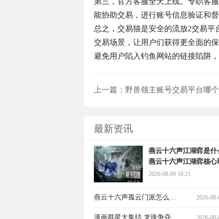
第三，官方客服全天上线。专职客服
能协助交易，进行账号信息验证和督
总之，交易猫是安全的流放2交易平
交易场景，让用户们获得更全面的保
避免用户陷入钓鱼网站的链接陷阱，
上一篇：
最新资讯
燕云十六声江湖弈是
燕云十六声江湖弈核心
与入门指南
2026-08-09 10:21
燕云十六声孤云门派怎么样
2026-08-
燕云十六声新门派孤云全面
漫画群星大集结 龙珠争夺战
2026-08-