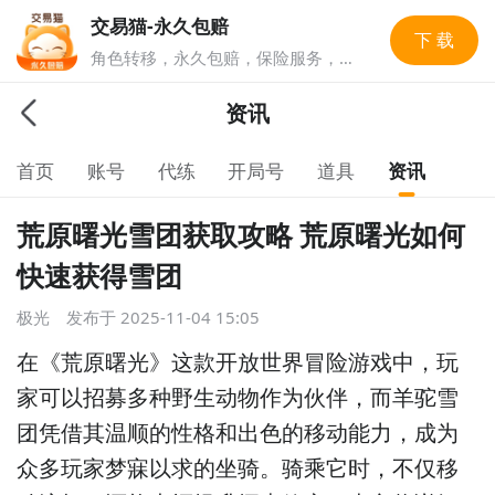
交易猫-永久包赔
下 载
角色转移，永久包赔，保险服务，实
人认证多重安全保障，游戏账号交易
就上交易猫，1亿玩家选择的游戏交
资讯
易平台。
首页
账号
代练
开局号
道具
资讯
荒原曙光雪团获取攻略 荒原曙光如何
快速获得雪团
极光
发布于
2025-11-04 15:05
在《荒原曙光》这款开放世界冒险游戏中，玩
家可以招募多种野生动物作为伙伴，而羊驼雪
团凭借其温顺的性格和出色的移动能力，成为
众多玩家梦寐以求的坐骑。骑乘它时，不仅移