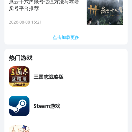
燕云十六声账号估值方法与靠谱
卖号平台推荐
2026-08-08 15:21
点击加载更多
热门游戏
三国志战略版
Steam游戏