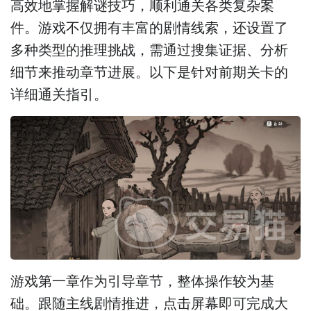
高效地掌握解谜技巧，顺利通关各类复杂案
件。游戏不仅拥有丰富的剧情线索，还设置了
多种类型的推理挑战，需通过搜集证据、分析
细节来推动章节进展。以下是针对前期关卡的
详细通关指引。
游戏第一章作为引导章节，整体操作较为基
础。跟随主线剧情推进，点击屏幕即可完成大