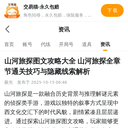
交易猫-永久包赔
下 载
角色转移，永久包赔，保险服务，实
人认证多重安全保障，游戏账号交易
就上交易猫，1亿玩家选择的游戏交
资讯
易平台。
首页
账号
代练
开局号
道具
资讯
山河旅探图文攻略大全 山河旅探全章
节通关技巧与隐藏线索解析
极光
发布于
2025-10-15 06:46
山河旅探是一款融合历史背景与推理解谜元素
的侦探类手游，游戏以独特的叙事方式呈现中
西文化交汇下的时代风貌，剧情紧凑且层层递
进。通过探索山河旅探图文攻略，玩家能够更