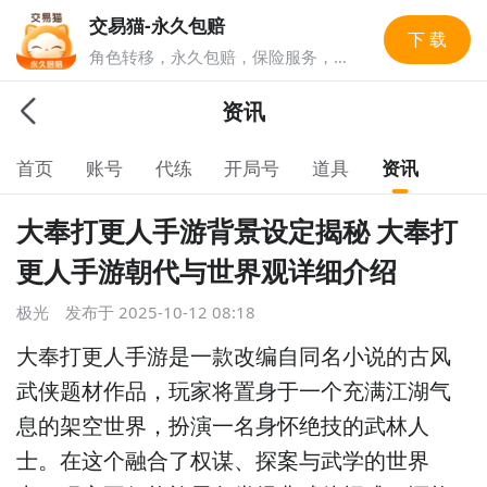
交易猫-永久包赔
下 载
角色转移，永久包赔，保险服务，实
人认证多重安全保障，游戏账号交易
就上交易猫，1亿玩家选择的游戏交
资讯
易平台。
首页
账号
代练
开局号
道具
资讯
大奉打更人手游背景设定揭秘 大奉打
更人手游朝代与世界观详细介绍
极光
发布于
2025-10-12 08:18
大奉打更人手游是一款改编自同名小说的古风
武侠题材作品，玩家将置身于一个充满江湖气
息的架空世界，扮演一名身怀绝技的武林人
士。在这个融合了权谋、探案与武学的世界