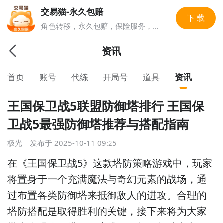
交易猫-永久包赔
下 载
角色转移，永久包赔，保险服务，实
人认证多重安全保障，游戏账号交易
就上交易猫，1亿玩家选择的游戏交
资讯
易平台。
首页
账号
代练
开局号
道具
资讯
王国保卫战5联盟防御塔排行 王国保
卫战5最强防御塔推荐与搭配指南
极光
发布于
2025-10-11 09:25
在《王国保卫战5》这款塔防策略游戏中，玩家
将置身于一个充满魔法与奇幻元素的战场，通
过布置各类防御塔来抵御敌人的进攻。合理的
塔防搭配是取得胜利的关键，接下来将为大家