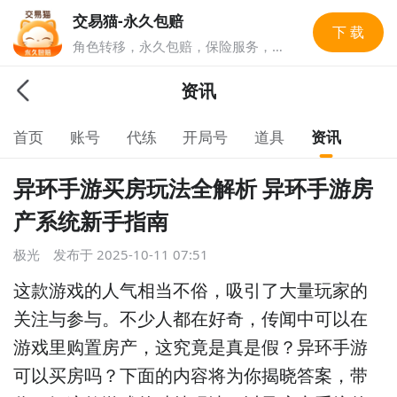
交易猫-永久包赔
下 载
角色转移，永久包赔，保险服务，实
人认证多重安全保障，游戏账号交易
就上交易猫，1亿玩家选择的游戏交
资讯
易平台。
首页
账号
代练
开局号
道具
资讯
异环手游买房玩法全解析 异环手游房
产系统新手指南
极光
发布于
2025-10-11 07:51
这款游戏的人气相当不俗，吸引了大量玩家的
关注与参与。不少人都在好奇，传闻中可以在
游戏里购置房产，这究竟是真是假？异环手游
可以买房吗？下面的内容将为你揭晓答案，带