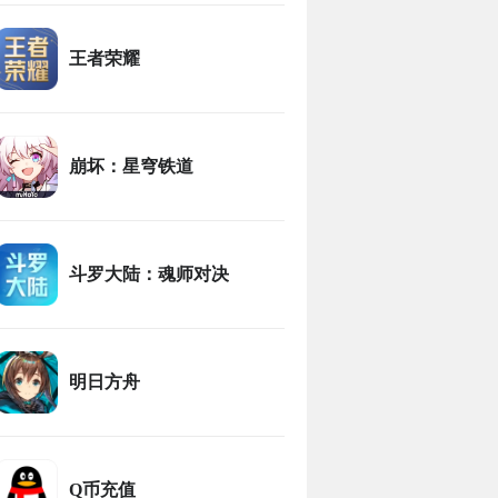
王者荣耀
崩坏：星穹铁道
斗罗大陆：魂师对决
明日方舟
Q币充值