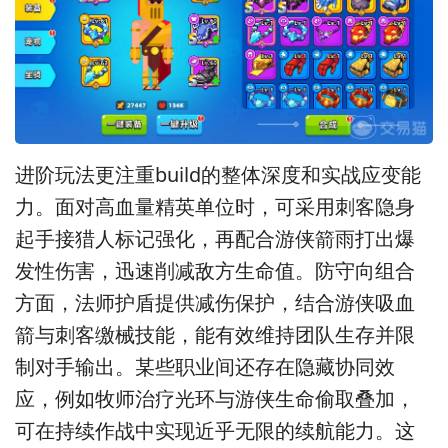
进阶玩法更注重build的整体深度和实战应变能
力。面对高血量精英单位时，可采用刺客隐身
起手接猎人标记强化，再配合游侠箭雨打出爆
发性伤害，迅速削减敌方生命值。防守向组合
方面，法师护盾提供减伤保护，结合游侠吸血
箭与刺客缴械技能，能有效维持团队生存并限
制对手输出。某些职业间还存在隐藏协同效
应，例如牧师治疗光环与游侠生命偷取叠加，
可在持续作战中实现近乎无限的续航能力。这