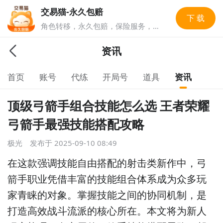
交易猫-永久包赔
下 载
角色转移，永久包赔，保险服务，实
人认证多重安全保障，游戏账号交易
就上交易猫，1亿玩家选择的游戏交
资讯
易平台。
首页
账号
代练
开局号
道具
资讯
顶级弓箭手组合技能怎么选 王者荣耀
弓箭手最强技能搭配攻略
极光
发布于
2025-09-10 08:49
在这款强调技能自由搭配的射击类新作中，弓
箭手职业凭借丰富的技能组合体系成为众多玩
家青睐的对象。掌握技能之间的协同机制，是
打造高效战斗流派的核心所在。本文将为新人