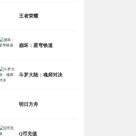
王者荣耀
崩坏：星穹铁道
斗罗大陆：魂师对决
明日方舟
Q币充值