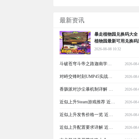
最新资讯
暴走植物园兑换码大全
植物园最新可用兑换码
2026-08-08 10:32
斗破苍穹斗帝之路迦南学院
2026-08-
详解 斗破苍穹斗帝之路迦南
对峙交锋时刻UMP45实战指
2026-08-
学院玩法、角色与任务全指
南 对峙交锋时刻UMP45搭配
香肠派对沙尘暴机制详解 香
2026-08-
南
技巧与高胜率使用策略
肠派对沙尘暴缩圈规则与应
近似上升Steam游戏推荐 近似
2026-08-
对策略
上升Steam热门替代游戏介绍
近似上升发售价格一览 近似
2026-08-
上升各版本售价对比分析
近似上升配置要求详解 近似
2026-08-