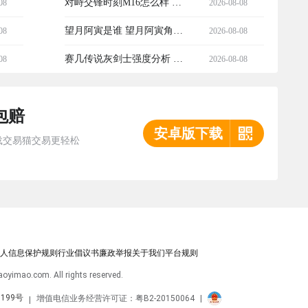
略 梦幻新诛仙月灵怎么获得
对峙交锋时刻M16怎么样 对
08
2026-08-08
详细步骤
峙交锋时刻M16性能解析与实
望月阿寅是谁 望月阿寅角色
08
2026-08-08
战表现
背景与人物设定详解
赛几传说灰剑士强度分析 赛
08
2026-08-08
几传说灰剑士实战表现与阵
包赔
容适配详解
安卓版下载
载交易猫交易更轻松
人信息保护规则
行业倡议书
廉政举报
关于我们
平台规则
aoyimao.com. All rights reserved.
0199号
增值电信业务经营许可证：粤B2-20150064
|
|