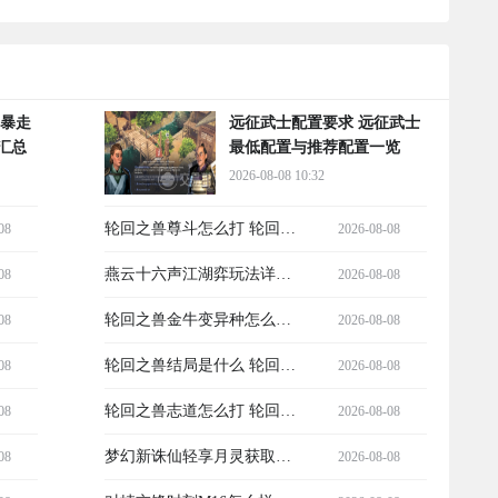
 暴走
远征武士配置要求 远征武士
汇总
最低配置与推荐配置一览
2026-08-08 10:32
轮回之兽尊斗怎么打 轮回之
08
2026-08-08
兽最终BOSS尊斗全流程通关
燕云十六声江湖弈玩法详解
08
2026-08-08
攻略
燕云十六声江湖弈入门与进
轮回之兽金牛变异种怎么打
08
2026-08-08
阶指南
轮回之兽金牛变异种高效率
轮回之兽结局是什么 轮回之
08
2026-08-08
通关与机制应对攻略
兽完整结局剧情解析
轮回之兽志道怎么打 轮回之
08
2026-08-08
兽志道全流程打法攻略
梦幻新诛仙轻享月灵获取攻
08
2026-08-08