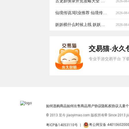
上升最低配置与推荐配置一
古龙群侠录开荒攻略大全 古
2026-08-
览
龙群侠录新手入门与高效开
仙境传说3职业推荐 仙境传说
2026-08-
荒指南
3最强职业搭配与进阶攻略
妖妖棋什么时候上线 妖妖棋
2026-08-
公测时间公布
交易猫-永久
专业手游交易平台 下
如何选购商品
如何出售商品
用户协议
隐私权协议
儿童个
© 2013 至今 jiaoyimao.com 版权所有
© Since 2013 ji
粤公网安备 4401060200
粤ICP备14053110号
|