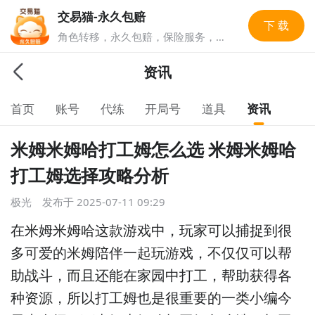
交易猫-永久包赔
下 载
角色转移，永久包赔，保险服务，实
人认证多重安全保障，游戏账号交易
就上交易猫，1亿玩家选择的游戏交
资讯
易平台。
首页
账号
代练
开局号
道具
资讯
米姆米姆哈打工姆怎么选 米姆米姆哈
打工姆选择攻略分析
极光
发布于
2025-07-11 09:29
在米姆米姆哈这款游戏中，玩家可以捕捉到很
多可爱的米姆陪伴一起玩游戏，不仅仅可以帮
助战斗，而且还能在家园中打工，帮助获得各
种资源，所以打工姆也是很重要的一类小编今