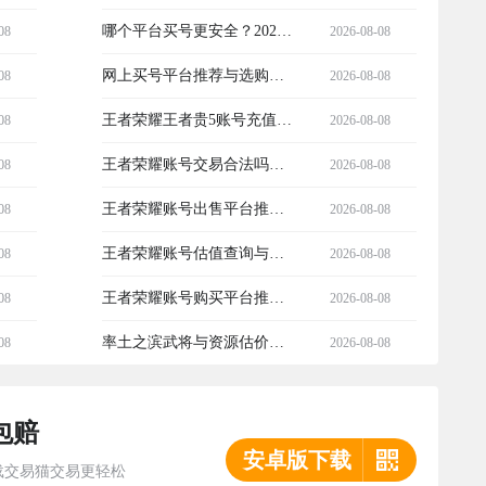
靠谱的账号交易网站有哪些
哪个平台买号更安全？2026
08
2026-08-08
年值得信赖的账号交易平台
网上买号平台推荐与选购指
08
2026-08-08
推荐
南：如何挑选安全可靠的账
王者荣耀王者贵5账号充值多
08
2026-08-08
号交易平台
少钱？热门交易平台推荐
王者荣耀账号交易合法吗？
08
2026-08-08
靠谱的账号买卖平台推荐
王者荣耀账号出售平台推
08
2026-08-08
荐：安全靠谱的卖号渠道对
王者荣耀账号估值查询与安
08
2026-08-08
比
全交易平台推荐
王者荣耀账号购买平台推
08
2026-08-08
荐：安全靠谱的买号渠道分
率土之滨武将与资源估价工
08
2026-08-08
享
具推荐及实用估价表查询方
包赔
式
安卓版下载
载交易猫交易更轻松