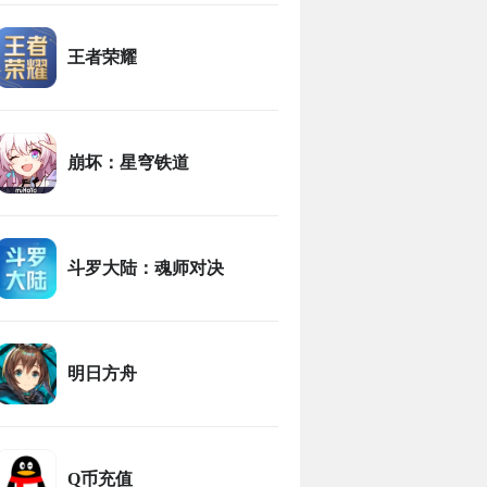
王者荣耀
崩坏：星穹铁道
斗罗大陆：魂师对决
明日方舟
Q币充值