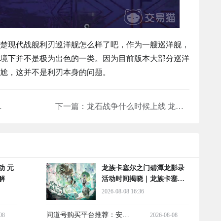
楚现代战舰利刃巡洋舰怎么样了吧，作为一艘巡洋舰，
境下并不是极为出色的一类。因为目前版本大部分巡洋
尬，这并不是利刃本身的问题。
平线配置详解
下一篇：
龙石战争什么时候上线 龙石战争公测时间一览
动 元
龙族卡塞尔之门碧潭龙影录
解
活动时间揭晓｜龙族卡塞尔
之门碧潭龙影录玩法前瞻与
2026-08-08 16:36
内容详解
问道号购买平台推荐：安全
08
2026-08-08