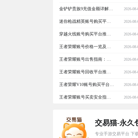
台推荐：安全靠谱的账号交
金铲铲贵族9充值金额详解及
2026-08-
易平台有哪些
安全账号交易渠道推荐
迷你枪战精英账号购买平台
2026-08-
推荐：安全靠谱的交易渠道
穿越火线账号购买平台推荐
2026-08-
汇总
及安全选购指南
王者荣耀账号价格一览及安
2026-08-
全交易平台推荐
王者荣耀账号出售指南：安
2026-08-
全靠谱的交易平台推荐
王者荣耀账号回收平台推
2026-08-
荐：哪个平台卖号更安全靠
王者荣耀V10账号购买平台推
2026-08-
谱
荐：安全可靠的V10号交易渠
王者荣耀账号买卖安全指
2026-08-
道汇总
南：如何选择靠谱的卖号平
交易猫-永久
台
专业手游交易平台 下