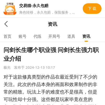
交易猫-永久包赔
下 载
角色转移，永久包赔，保险服务，实
人认证多重安全保障，游戏账号交易
就上交易猫，1亿玩家选择的游戏交
资讯
易平台。
首页
账号
代练
开局号
道具
资讯
问剑长生哪个职业强 问剑长生强力职
业介绍
极光
发布于
2024-12-13 10:17
对于这款修真类型的作品在最近受到了不少的
关注。此次的作品本身的画面和效果制作的非
常的精致。玩法上手的难度也不是很高，但是
可玩性却十分强。这些都是玩家毕竟在意的