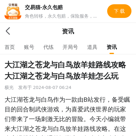
交易猫-永久包赔
下 载
角色转移，永久包赔，保险服务，实
人认证多重安全保障，游戏账号交易
就上交易猫，1亿玩家选择的游戏交
资讯
易平台。
首页
账号
代练
开局号
道具
资讯
大江湖之苍龙与白鸟放羊娃路线攻略
大江湖之苍龙与白鸟放羊娃怎么玩
极光
发布于
2024-08-07 06:24
大江湖苍龙与白鸟作为一款由B站发行，备受瞩
目的回合制武侠游戏，为喜爱武侠世界的玩家
们带来了一场刺激无比的冒险。今天小编就带
来大江湖之苍龙与白鸟放羊娃路线攻略。在这