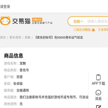
请登录
宠魅
三国志战略版
王者荣
首页
/
更多游戏
/
宠魅
/
【首充初始号】充50000卷㊗️运气如龙
商品信息
游戏名称
：
宠魅
商品类型
：
首充号
客户端
：
百度
APP下载
系统
：
安卓版
服务器
：
全服通用
商品描述
：
我们注册新账号并充值好游戏币或专用币，可自设密保或游戏信息(
消息
其他说明
：
无