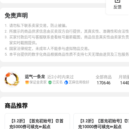
反馈
免责声明
1
.
请勿私下联系卖家交易，防止被骗。
2
.
所展示的商品供求信息由买卖双方自行提供，其真实性、准确性和合法性
3
.
买家付款后可与客服联系查看帐号最新截图，商品信息真实性由卖家负责
家实时截图提供。
4
.
国家法律规定，未成年人不能参与虚拟物品交易。
5
.
本平台提供的数字化商品根据商品性质不支持七天无理由退货及三包服务
运气一条龙
近2小时内来过
全部商品
月销


保证金卖家
已实名
芝麻信用极好
170646
144
商品推荐
【3.2折】【首充初始号】⏰首
【3.2折】【首充初始号】⏰
充5000券可续充⏩起点
充10000券可续充⏩起点