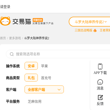
请登录
斗罗大陆神界传说2
三国志战略版
王者荣
首页
/
更多游戏
/
斗罗大陆神界传说2
三国志战略版

王者荣耀
操作系统
安卓
苹果
咸鱼之王
APP下载
三国杀
商品类型
礼包
首充号
三角洲行动
消息
客户端
全部客户端

平台服务
芝麻信用
反馈