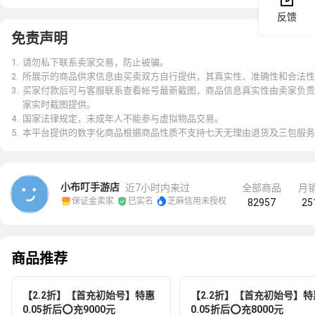
反馈
免责声明
1
.
请勿私下联系卖家交易，防止被骗。
2
.
所展示的商品供求信息由买卖双方自行提供，其真实性、准确性和合法性
3
.
买家付款后可与客服联系查看帐号最新截图，商品信息真实性由卖家负责
家实时截图提供。
4
.
国家法律规定，未成年人不能参与虚拟物品交易。
5
.
本平台提供的数字化商品根据商品性质不支持七天无理由退货及三包服务
小布叮手游店
近7小时内来过
全部商品
月


保证金卖家
已实名
芝麻信用未授权
82957
25
商品推荐
【2.2折】【首充初始号】特惠
【2.2折】【首充初始号】特
0.05折后⭕充9000元
0.05折后⭕充8000元