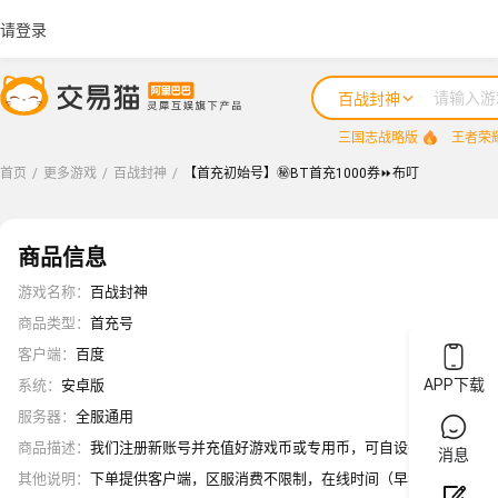
请登录
百战封神
三国志战略版
王者荣
首页
/
更多游戏
/
百战封神
/
【首充初始号】㊙️BT首充1000券⏩布叮
商品信息
游戏名称
：
百战封神
商品类型
：
首充号
客户端
：
百度
APP下载
系统
：
安卓版
服务器
：
全服通用
商品描述
：
我们注册新账号并充值好游戏币或专用币，可自设密保或游戏信息(
消息
其他说明
：
下单提供客户端，区服消费不限制，在线时间（早8.00--凌晨1：