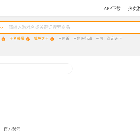
APP下载
热卖
王者荣耀
咸鱼之王
三国杀
三角洲行动
三国：谋定天下
三国：谋定天下
无尽冬日
和平精英
无畏契约
原神
官方验号