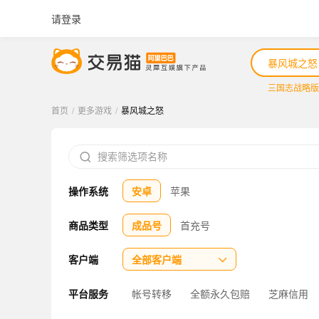
请登录
暴风城之怒
三国志战略版
首页
/
更多游戏
/
暴风城之怒
三国志战略版

王者荣耀
操作系统
安卓
苹果
咸鱼之王
三国杀
商品类型
成品号
首充号
三角洲行动
客户端
全部客户端

平台服务
帐号转移
全额永久包赔
芝麻信用