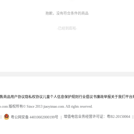
抱歉，没有符合条件的商品
-已经到底啦-
售商品
用户协议
隐私权协议
儿童个人信息保护规则
行业倡议书
廉政举报
关于我们
平台
mao.com 版权所有
© Since 2013 jiaoyimao.com. All rights reserved.
|
增值电信业务经营许可证：粤B2-20150064
|
粤公网安备 44010602000199号
|