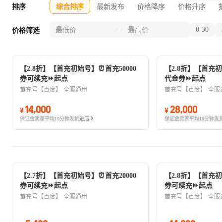
排序
综合排序
最新发布
价格降序
价格升序
0-30
价格筛选
【2.8折】【首充初始号】⏰首充50000
【2.8折】【首充初
券可续充⏩起点
代金券⏩起点
首充号【百度】
全服通用
首充号【百度】
全服
14,000
28,000
¥
¥
保证金卖家
平均10分钟发货
进店
保证金卖家
平均10分钟发
【2.7折】【首充初始号】⏰首充20000
【2.8折】【首充初
券可续充⏩起点
券可续充⏩起点
首充号【百度】
全服通用
首充号【百度】
全服