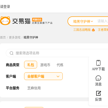
请登录
暗黑守护神
三国志战略版
王者荣
首页
/
更多游戏
/
暗黑守护神
三国志战略版

王者荣耀
商品类型
礼包
游戏币
代练
咸鱼之王
APP下载
三国杀
客户端
全部客户端

消息
三角洲行动
平台服务
芝麻信用
反馈