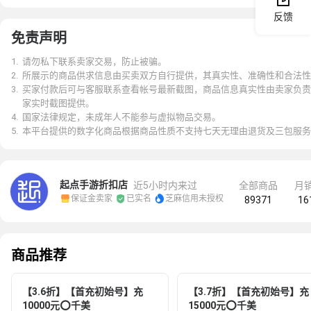
反馈
免责声明
1
.
请勿私下联系卖家交易，防止被骗。
2
.
所展示的商品供求信息由买卖双方自行提供，其真实性、准确性和合法性
3
.
买家付款后可与客服联系查看帐号最新截图，商品信息真实性由卖家负责
家实时截图提供。
4
.
国家法律规定，未成年人不能参与虚拟物品交易。
5
.
本平台提供的数字化商品根据商品性质不支持七天无理由退货及三包服务
起点手游折扣店
近5小时内来过
全部商品
月


保证金卖家
已实名
芝麻信用未授权
89371
16
商品推荐
【3.6折】【首充初始号】充
【3.7折】【首充初始号】充
10000元⭕千美
15000元⭕千美