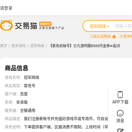
请登录
冠军网球
三国志战略版
王者荣
首页
/
更多游戏
/
冠军网球
/
【首充初始号】⏰九游同服8500代金券⏩起点
商品信息
游戏名称
：
冠军网球
商品类型
：
首充号
客户端
：
百度
APP下载
系统
：
安卓版
服务器
：
全服通用
商品描述
：
我们注册新账号并充值好游戏币或专用币，可自设密保或游戏信息(
消息
其他说明
：
下单提供客户端，区服消费不限制，上班时间（早8.00-凌晨2.00