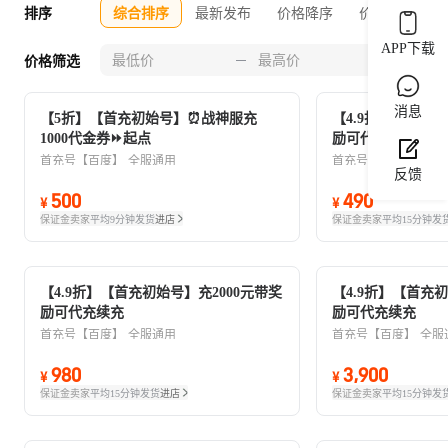
排序
综合排序
最新发布
价格降序
价格升序
APP下载
0-30
价格筛选
消息
【5折】【首充初始号】⏰战神服充
【4.9折】【首充初
1000代金券⏩起点
励可代充续充
首充号【百度】
全服通用
首充号【百度】
全服
反馈
500
490
¥
¥
保证金卖家
平均9分钟发货
进店
保证金卖家
平均15分钟发
【4.9折】【首充初始号】充2000元带奖
【4.9折】【首充初
励可代充续充
励可代充续充
首充号【百度】
全服通用
首充号【百度】
全服
980
3,900
¥
¥
保证金卖家
平均15分钟发货
进店
保证金卖家
平均15分钟发