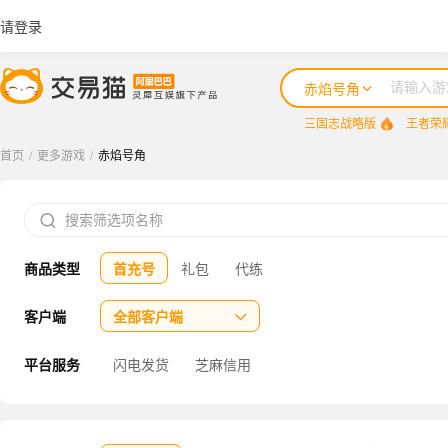
请登录
赤焰号角
三国志战略版
王者荣
首页
/
更多游戏
/
赤焰号角
三国志战略版

王者荣耀
商品类型
首充号
礼包
代练
咸鱼之王
三国杀
客户端
全部客户端

三角洲行动
平台服务
闪电发货
芝麻信用