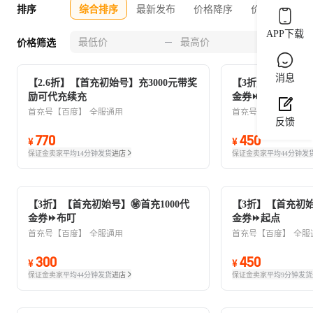
排序
综合排序
最新发布
价格降序
价格升序
APP下载
0-30
价格筛选
消息
【2.6折】【首充初始号】充3000元带奖
【3折】【首充初始号
励可代充续充
金券⏩布叮
首充号【百度】
全服通用
首充号【百度】
全服
反馈
770
450
¥
¥
保证金卖家
平均14分钟发货
进店
保证金卖家
平均44分钟发
【3折】【首充初始号】㊙️首充1000代
【3折】【首充初始号
金券⏩布叮
金券⏩起点
首充号【百度】
全服通用
首充号【百度】
全服
300
450
¥
¥
保证金卖家
平均44分钟发货
进店
保证金卖家
平均9分钟发货