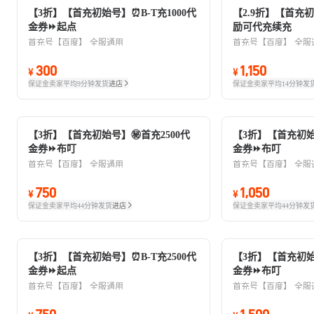
【3折】【首充初始号】⏰B-T充1000代
【2.9折】【首充初
金券⏩起点
励可代充续充
首充号【百度】
全服通用
首充号【百度】
全服
300
1,150
¥
¥
保证金卖家
平均9分钟发货
进店
保证金卖家
平均14分钟发
【3折】【首充初始号】㊙️首充2500代
【3折】【首充初始号
金券⏩布叮
金券⏩布叮
首充号【百度】
全服通用
首充号【百度】
全服
750
1,050
¥
¥
保证金卖家
平均44分钟发货
进店
保证金卖家
平均44分钟发
【3折】【首充初始号】⏰B-T充2500代
【3折】【首充初始号
金券⏩起点
金券⏩布叮
首充号【百度】
全服通用
首充号【百度】
全服