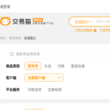
请登录
沧海昆仑
三国志战略版
王者荣
首页
/
更多游戏
/
沧海昆仑
三国志战略版

王者荣耀
商品类型
首充号
礼包
代练
渠道充值
咸鱼之王
三国杀
客户端
全部客户端

三角洲行动
平台服务
闪电发货
芝麻信用