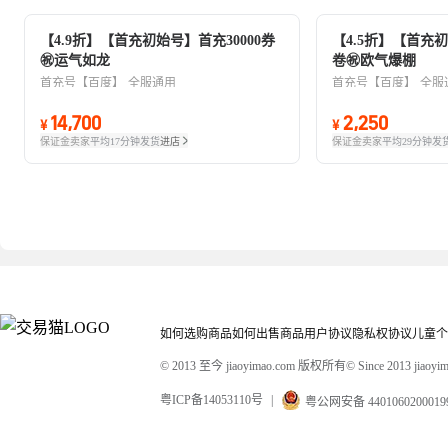
【4.9折】【首充初始号】首充30000券
【4.5折】【首充
㊗️运气如龙
卷㊗欧气爆棚
首充号【百度】
全服通用
首充号【百度】
全服
14,700
2,250
¥
¥
保证金卖家
平均17分钟发货
进店
保证金卖家
平均29分钟发
如何选购商品
如何出售商品
用户协议
隐私权协议
儿童个
© 2013 至今 jiaoyimao.com 版权所有
© Since 2013 jiaoyima
粤ICP备14053110号
|
粤公网安备 440106020001