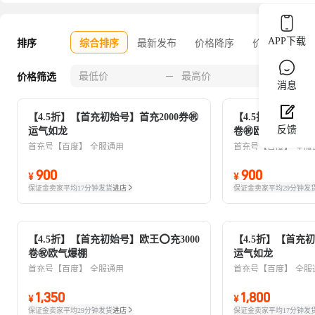
APP下载
排序
综合排序
最新发布
价格降序
价格升序
0-30
价格筛选
消息
【4.5折】【首充初始号】首充2000券㊗️
【4.5折】【首充
反馈
运气如龙
卷㊗欧气爆棚
首充号【百度】
全服通用
首充号【百度】
全服
900
900
¥
¥
保证金卖家
平均17分钟发货
进店
保证金卖家
平均29分钟发
【4.5折】【首充初始号】欧王⭕充3000
【4.5折】【首充初
卷㊗欧气爆棚
运气如龙
首充号【百度】
全服通用
首充号【百度】
全服
1,350
1,800
¥
¥
保证金卖家
平均29分钟发货
进店
保证金卖家
平均17分钟发