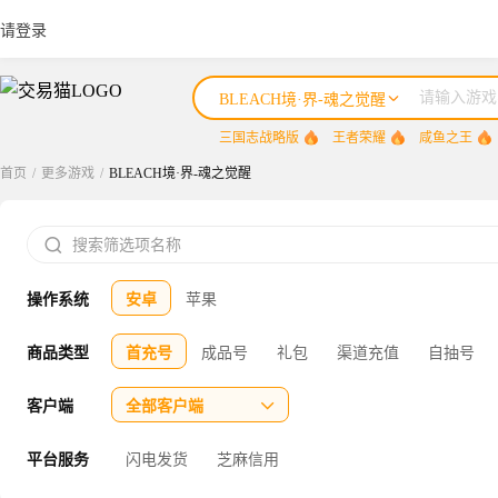
请登录
BLEACH境·界-魂之觉醒
三国志战略版
王者荣耀
咸鱼之王
首页
/
更多游戏
/
BLEACH境·界-魂之觉醒
三国志战略版

王者荣耀
操作系统
安卓
苹果
咸鱼之王
三国杀
商品类型
首充号
成品号
礼包
渠道充值
自抽号
三角洲行动
客户端
全部客户端

平台服务
闪电发货
芝麻信用