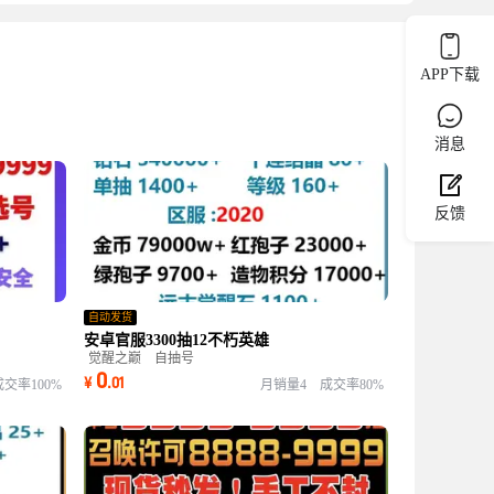
APP下载
消息
反馈
自动发货
安卓官服3300抽12不朽英雄
觉醒之巅
自抽号
0
¥
.
01
成交率100%
月销量4
成交率80%