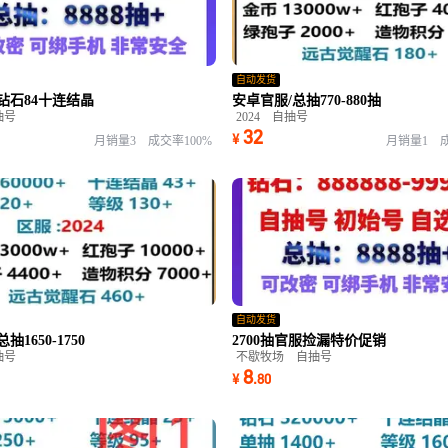
自动发货
钻石84十连结晶
安卓官服/总抽770-880抽
抽号
2024
自抽号
32
¥
月销量3
成交率100%
月销量1
自动发货
1650-1750
2700抽官服捡漏特价促销
抽号
不歇牧场
自抽号
8
¥
.
80