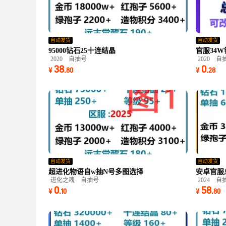
自动发货
自动发货
95000钻石25十连结晶
官服34W
2020
自抽号
2020
自
38
0
¥
.
80
¥
.
28
自动发货
自动发货
超进化物语自w抽N号多图选择
安卓官服总抽
进化之魂
自抽号
2024
自
0
58
¥
.
10
¥
.
80