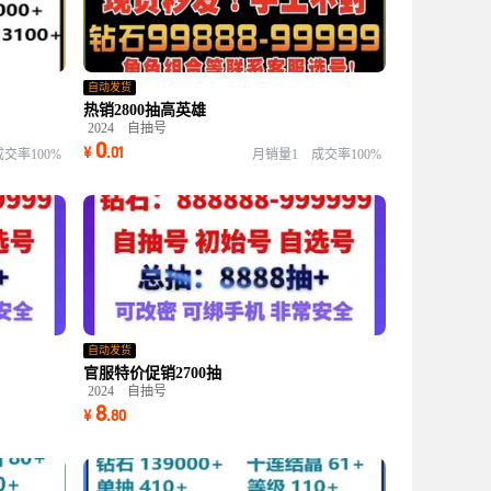
自动发货
热销2800抽高英雄
2024
自抽号
0
¥
.
01
成交率100%
月销量1
成交率100%
自动发货
官服特价促销2700抽
2024
自抽号
8
¥
.
80