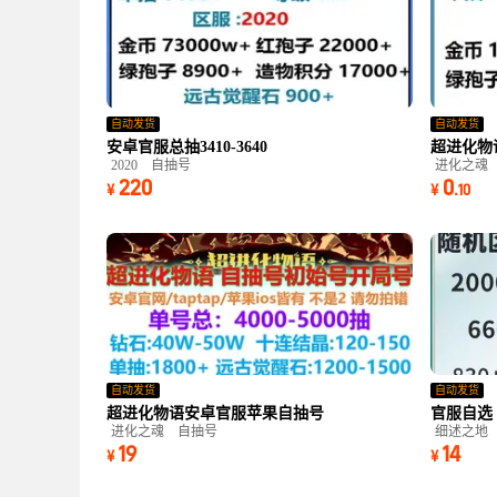
自动发货
自动发货
安卓官服总抽3410-3640
超进化物
2020
自抽号
进化之魂
220
0
¥
¥
.
10
自动发货
自动发货
超进化物语安卓官服苹果自抽号
官服自选
进化之魂
自抽号
细述之地
19
14
¥
¥