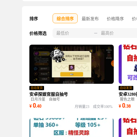
排序
综合排序
最新发布
价格降序
价
价格筛选
自动发货
自动发货
安卓探娱官服自抽号
安卓328
日月冷崖
自抽号
猩色之眼
0
0
¥
.
40
¥
.
38
月销量23
成交率100%