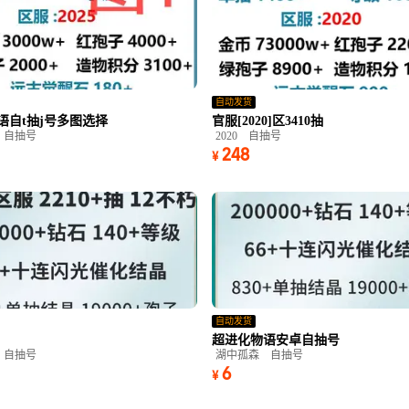
自动发货
语自t抽j号多图选择
官服[2020]区3410抽
自抽号
2020
自抽号
248
¥
自动发货
超进化物语安卓自抽号
自抽号
湖中孤森
自抽号
6
¥