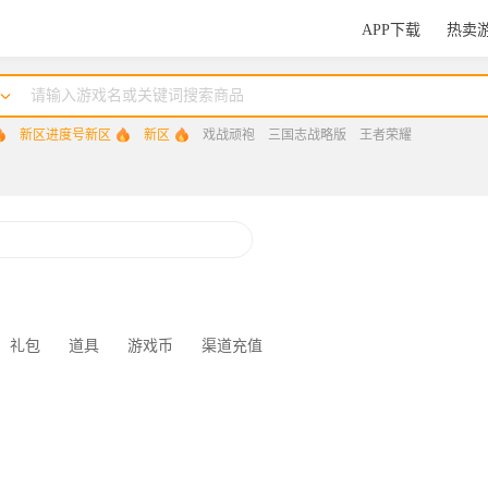
APP下载
热卖
新区进度号新区
新区
戏战顽袍
三国志战略版
王者荣耀
王者荣耀
区
咸鱼之王
三国杀
三角洲行动
礼包
道具
游戏币
渠道充值
三国：谋定天下