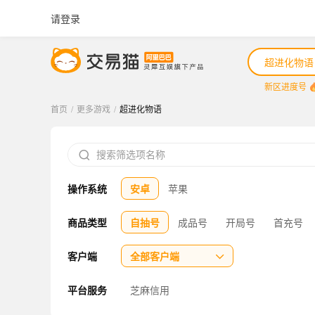
请登录
超进化物语
新区进度号
首页
/
更多游戏
/
超进化物语
新区进度号

新区进度号新
操作系统
安卓
苹果
新区
戏战顽袍
商品类型
自抽号
成品号
开局号
首充号
三国志战略版
客户端
全部客户端

平台服务
芝麻信用