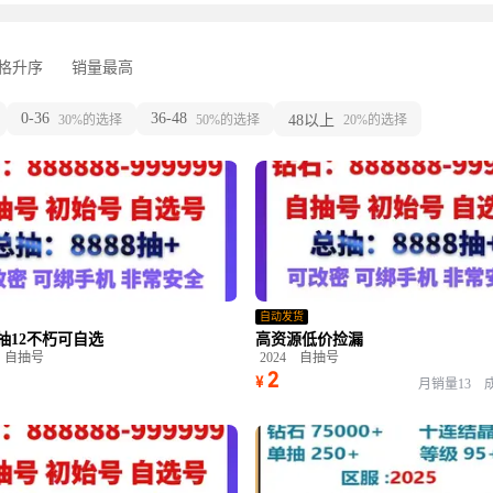
格升序
销量最高
0-36
36-48
30%的选择
50%的选择
48以上
20%的选择
自动发货
0抽12不朽可自选
高资源低价捡漏
自抽号
2024
自抽号
2
¥
月销量13