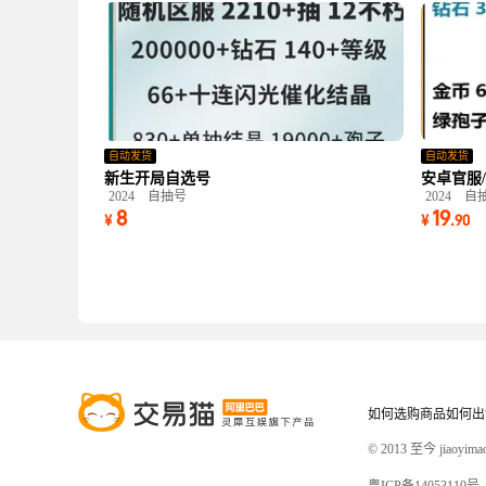
自动发货
自动发货
新生开局自选号
安卓官服/总
2024
自抽号
2024
自
8
19
¥
¥
.
90
如何选购商品
如何出
© 2013 至今 jiaoyi