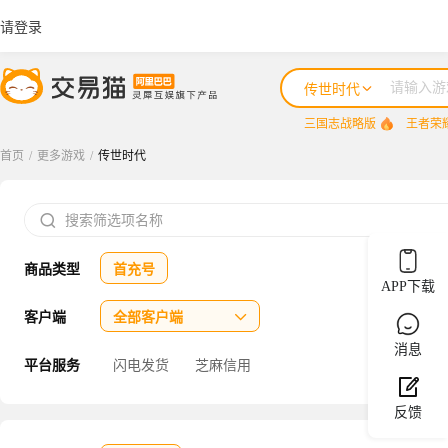
请登录
传世时代
三国志战略版
王者荣
首页
/
更多游戏
/
传世时代
三国志战略版

王者荣耀
商品类型
首充号
咸鱼之王
APP下载
三国杀
客户端
全部客户端

消息
三角洲行动
平台服务
闪电发货
芝麻信用
反馈