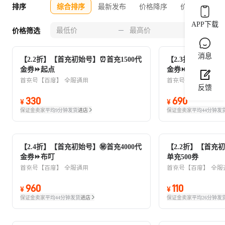
排序
综合排序
最新发布
价格降序
价格升序
APP下载
0-30
价格筛选
消息
【2.2折】【首充初始号】⏰首充1500代
【2.3折】【首充初
金券⏩起点
金券⏩布叮
首充号【百度】
全服通用
首充号【百度】
全服
反馈
330
690
¥
¥
保证金卖家
平均9分钟发货
进店
保证金卖家
平均44分钟发
【2.4折】【首充初始号】㊙️首充4000代
【2.2折】【首充
金券⏩布叮
单充500券
首充号【百度】
全服通用
首充号【百度】
全服
960
110
¥
¥
保证金卖家
平均44分钟发货
进店
保证金卖家
平均26分钟发