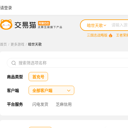
请登录
暗世天歌
三国志战略版
王者荣
首页
/
更多游戏
/
暗世天歌
三国志战略版

王者荣耀
商品类型
首充号
咸鱼之王
三国杀
客户端
全部客户端

三角洲行动
平台服务
闪电发货
芝麻信用