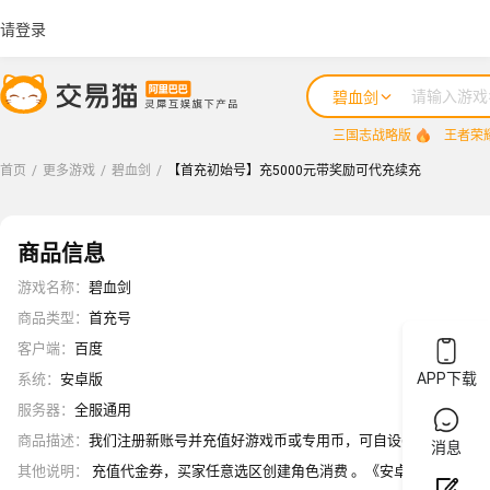
请登录
碧血剑
三国志战略版
王者荣
首页
/
更多游戏
/
碧血剑
/
【首充初始号】充5000元带奖励可代充续充
商品信息
游戏名称
：
碧血剑
商品类型
：
首充号
客户端
：
百度
APP下载
系统
：
安卓版
服务器
：
全服通用
商品描述
：
我们注册新账号并充值好游戏币或专用币，可自设密保或游戏信息(
消息
其他说明
：
充值代金券，买家任意选区创建角色消费 。《安卓其他版本》