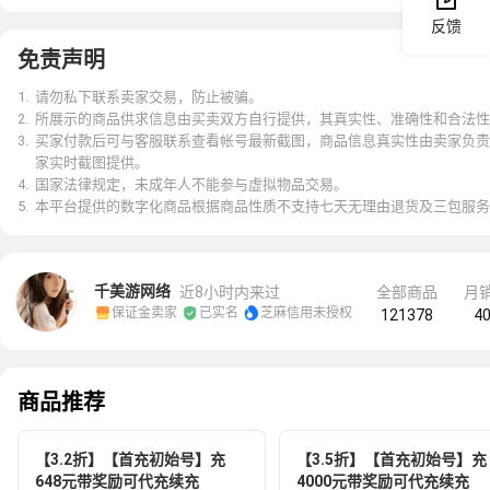
反馈
免责声明
1
.
请勿私下联系卖家交易，防止被骗。
2
.
所展示的商品供求信息由买卖双方自行提供，其真实性、准确性和合法性
3
.
买家付款后可与客服联系查看帐号最新截图，商品信息真实性由卖家负责
家实时截图提供。
4
.
国家法律规定，未成年人不能参与虚拟物品交易。
5
.
本平台提供的数字化商品根据商品性质不支持七天无理由退货及三包服务
千美游网络
近8小时内来过
全部商品
月


保证金卖家
已实名
芝麻信用未授权
121378
4
商品推荐
【3.2折】【首充初始号】充
【3.5折】【首充初始号】充
648元带奖励可代充续充
4000元带奖励可代充续充