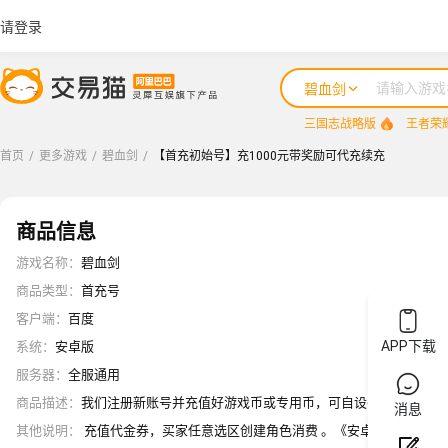
请登录
碧血剑
三国志战略版
王者荣
首页
/
更多游戏
/
碧血剑
/
【首充初始号】充1000元带奖励可代充续充
商品信息
游戏名称
：
碧血剑
商品类型
：
首充号
客户端
：
百度
APP下载
系统
：
安卓版
服务器
：
全服通用
商品描述
：
我们注册新账号并充值好游戏币或专用币，可自设密保或游戏信息(
消息
其他说明
：
充值代金券，买家任意选区创建角色消费 。《安卓其他版本》