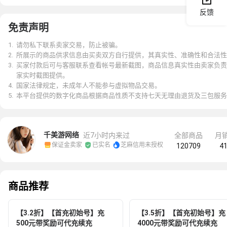
反馈
免责声明
1
.
请勿私下联系卖家交易，防止被骗。
2
.
所展示的商品供求信息由买卖双方自行提供，其真实性、准确性和合法性
3
.
买家付款后可与客服联系查看帐号最新截图，商品信息真实性由卖家负责
家实时截图提供。
4
.
国家法律规定，未成年人不能参与虚拟物品交易。
5
.
本平台提供的数字化商品根据商品性质不支持七天无理由退货及三包服务
千美游网络
近7小时内来过
全部商品
月


保证金卖家
已实名
芝麻信用未授权
120709
4
商品推荐
【3.2折】【首充初始号】充
【3.5折】【首充初始号】充
500元带奖励可代充续充
4000元带奖励可代充续充