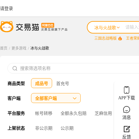
请登录
冰与火战歌
三国志战略版
王者荣
首页
/
更多游戏
/
冰与火战歌
三国志战略版

王者荣耀
商品类型
成品号
首充号
咸鱼之王
三国杀
APP下载
客户端
全部客户端

三角洲行动
平台服务
帐号转移
全额永久包赔
芝麻信用
官方验号
消息
上架状态
非公示期
公示期
反馈