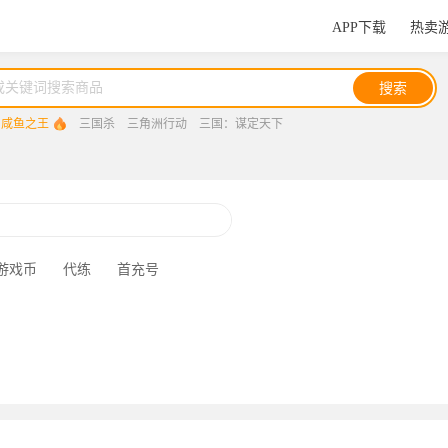
APP下载
热卖
搜索
咸鱼之王
三国杀
三角洲行动
三国：谋定天下
三国：谋定天下
无尽冬日
游戏币
代练
首充号
和平精英
无畏契约
原神