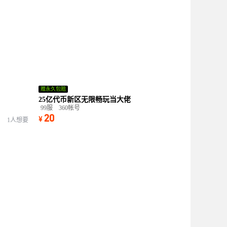
赠永久包赔
25亿代币新区无限畅玩当大佬
99服
360帐号
20
¥
1人想要