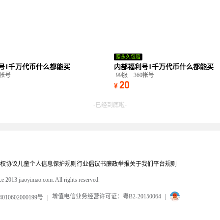
赠永久包赔
号1千万代币什么都能买
内部福利号1千万代币什么都能买
0帐号
99服
360帐号
20
¥
-已经到底啦-
权协议
儿童个人信息保护规则
行业倡议书
廉政举报
关于我们
平台规则
e 2013 jiaoyimao.com. All rights reserved.
增值电信业务经营许可证：粤B2-20150064
|
10602000199号
|