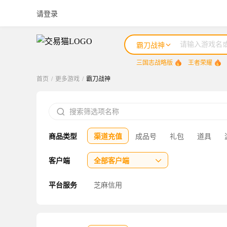
请登录
霸刀战神
三国志战略版
王者荣耀
首页
/
更多游戏
/
霸刀战神
三国志战略版

王者荣耀
商品类型
渠道充值
成品号
礼包
道具
咸鱼之王
三国杀
客户端
全部客户端

三角洲行动
平台服务
芝麻信用