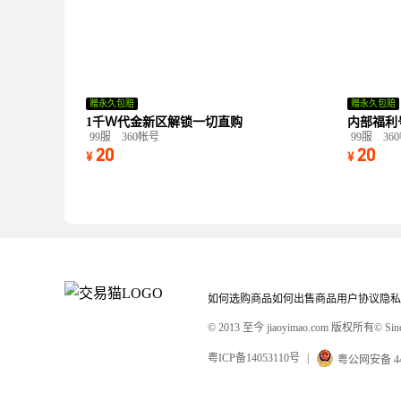
赠永久包赔
赠永久包赔
1千Ｗ代金新区解锁一切直购
内部福利
99服
360帐号
99服
36
20
20
¥
¥
如何选购商品
如何出售商品
用户协议
隐私
© 2013 至今 jiaoyimao.com 版权所有
© Sinc
粤ICP备14053110号
|
粤公网安备 440