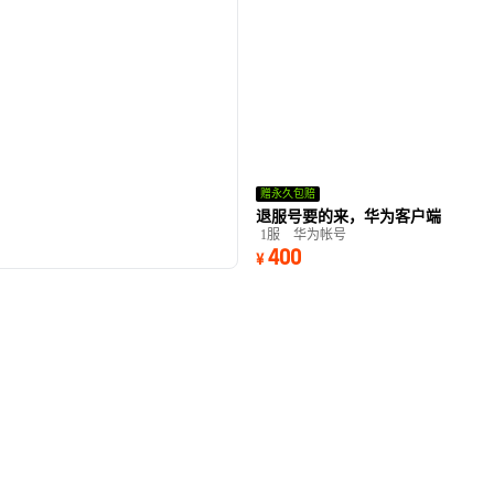
赠永久包赔
退服号要的来，华为客户端
1服
华为帐号
400
¥