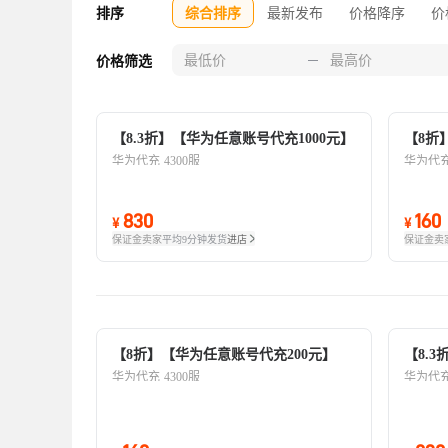
排序
综合排序
最新发布
价格降序
价
价格筛选
【8.3折】【华为任意账号代充1000元】
【8折
华为代充
4300服
华为代
830
160
¥
¥
保证金卖家
平均9分钟发货
进店
保证金卖
【8折】【华为任意账号代充200元】
【8.
华为代充
4300服
华为代